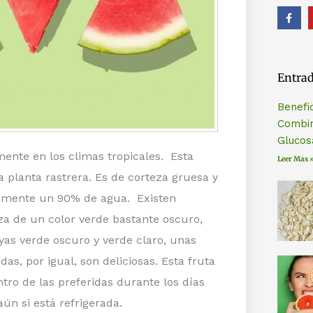
F
a
c
e
b
o
o
Entrad
k
-
f
Benefi
Combin
Glucos
mente en los climas tropicales. Esta
Leer Mas 
 planta rastrera. Es de corteza gruesa y
amente un 90% de agua. Existen
za de un color verde bastante oscuro,
yas verde oscuro y verde claro, unas
as, por igual, son deliciosas. Esta fruta
ntro de las preferidas durante los días
n si está refrigerada.