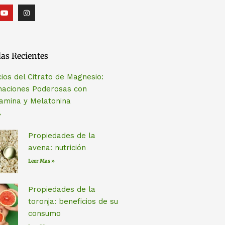
Y
I
o
n
u
s
t
t
u
a
b
g
e
r
as Recientes
a
m
cios del Citrato de Magnesio:
aciones Poderosas con
amina y Melatonina
»
Propiedades de la
avena: nutrición
Leer Mas »
Propiedades de la
toronja: beneficios de su
consumo