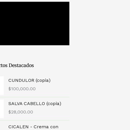
tos Destacados
CUNDULOR (copia)
$
100,000.00
SALVA CABELLO (copia)
$
28,000.00
CICALEN - Crema con