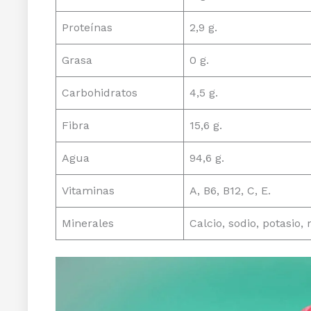
Proteínas
2,9 g.
Grasa
0 g.
Carbohidratos
4,5 g.
Fibra
15,6 g.
Agua
94,6 g.
Vitaminas
A, B6, B12, C, E.
Minerales
Calcio, sodio, potasio,