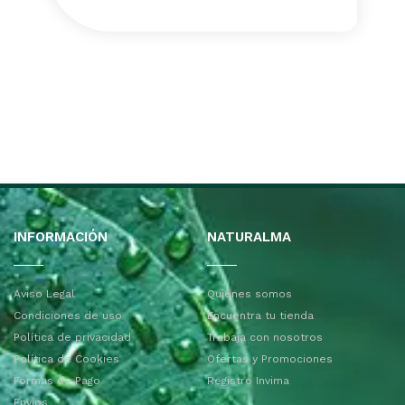
INFORMACIÓN
NATURALMA
Aviso Legal
Quiénes somos
Condiciones de uso
Encuentra tu tienda
Política de privacidad
Trabaja con nosotros
Política de Cookies
Ofertas y Promociones
Formas de Pago
Registro Invima
Envíos