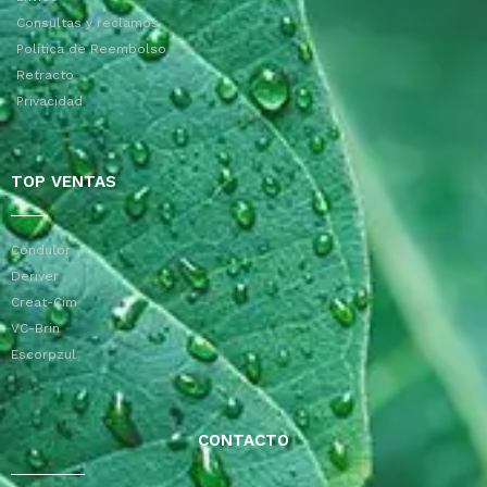
Consultas y reclamos
Política de Reembolso
Retracto
Privacidad
TOP VENTAS
Condulor
Deriver
Creat-Cim
VC-Brin
Escorpzul
CONTACTO